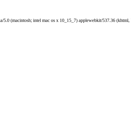
sh; intel mac os x 10_15_7) applewebkit/537.36 (khtml, like ge