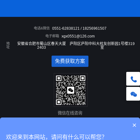
电话&微信
0551-62838121 / 18256961507
电子邮箱
xgx0551@126.com
地
安徽省合肥市蜀山区春天大厦
庐阳区庐阳中科大校友创新园1号楼319
址
2403
室
免费获取方案
微信在线咨询
×
Copyright © 安徽新干线网络科技有限公司 版权所有 安徽省互联网协会会员单位
合肥
欢迎来到本网站，请问有什么可以帮您？
网络公司
、
安徽网络公司